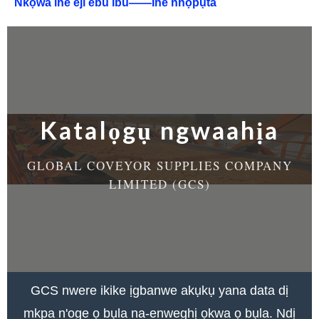
Nkọwa ihe eji ebu ibu——Ihe nhọpụta
Katalọgụ ngwaahịa
GLOBAL COVEYOR SUPPLIES COMPANY
LIMITED (GCS)
GCS nwere ikike ịgbanwe akụkụ yana data dị
mkpa n'oge ọ bụla na-enweghị ọkwa ọ bụla. Ndị