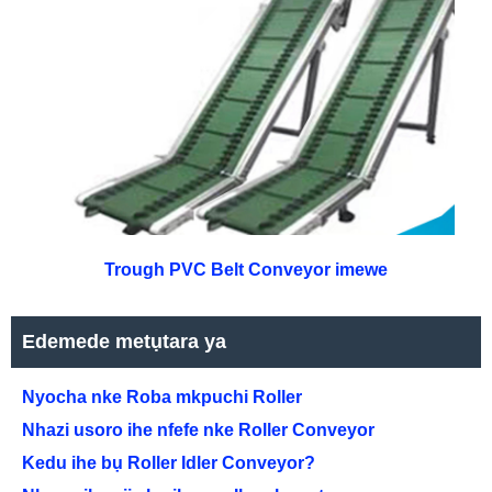
Trough PVC Belt Conveyor imewe
Edemede metụtara ya
Nyocha nke Roba mkpuchi Roller
Nhazi usoro ihe nfefe nke Roller Conveyor
Kedu ihe bụ Roller Idler Conveyor?