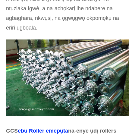
ntụziaka ígwè, a na-achọkarị ihe ndabere na-
agbaghara, nkwụsị, na ọgwụgwọ okpomọkụ na
eriri ụgbọala.
GCS
ebu Roller emepụta
na-enye ụdị rollers