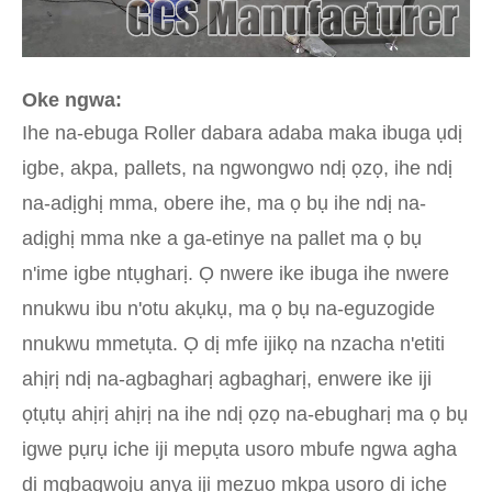
Oke ngwa:
Ihe na-ebuga Roller dabara adaba maka ibuga ụdị
igbe, akpa, pallets, na ngwongwo ndị ọzọ, ihe ndị
na-adịghị mma, obere ihe, ma ọ bụ ihe ndị na-
adịghị mma nke a ga-etinye na pallet ma ọ bụ
n'ime igbe ntụgharị. Ọ nwere ike ibuga ihe nwere
nnukwu ibu n'otu akụkụ, ma ọ bụ na-eguzogide
nnukwu mmetụta. Ọ dị mfe ijikọ na nzacha n'etiti
ahịrị ndị na-agbagharị agbagharị, enwere ike iji
ọtụtụ ahịrị ahịrị na ihe ndị ọzọ na-ebugharị ma ọ bụ
igwe pụrụ iche iji mepụta usoro mbufe ngwa agha
dị mgbagwoju anya iji mezuo mkpa usoro dị iche