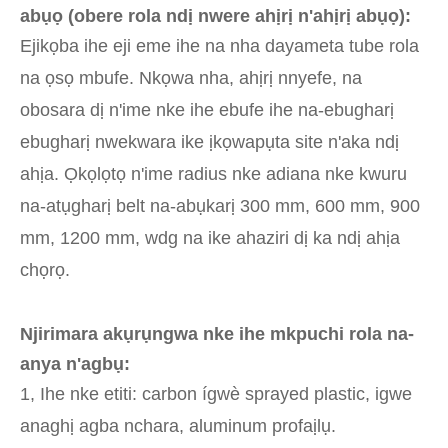
abụọ (obere rola ndị nwere ahịrị n'ahịrị abụọ):
Ejikọba ihe eji eme ihe na nha dayameta tube rola
na ọsọ mbufe. Nkọwa nha, ahịrị nnyefe, na
obosara dị n'ime nke ihe ebufe ihe na-ebugharị
ebugharị nwekwara ike ịkọwapụta site n'aka ndị
ahịa. Ọkọlọtọ n'ime radius nke adiana nke kwuru
na-atụgharị belt na-abụkarị 300 mm, 600 mm, 900
mm, 1200 mm, wdg na ike ahaziri dị ka ndị ahịa
chọrọ.
Njirimara akụrụngwa nke ihe mkpuchi rola na-
anya n'agbụ:
1, Ihe nke etiti: carbon ígwè sprayed plastic, igwe
anaghị agba nchara, aluminum profaịlụ.