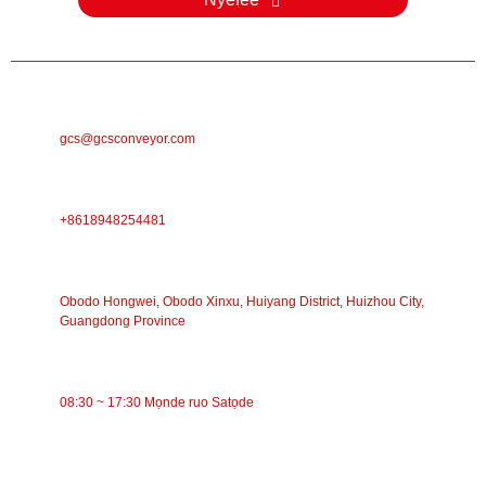
E-MAIL
gcs@gcsconveyor.com
Ekwentị
+8618948254481
ADERE
Obodo Hongwei, Obodo Xinxu, Huiyang District, Huizhou City,
Guangdong Province
Oge ọrụ
08:30 ~ 17:30 Mọnde ruo Satọde
Ụdị
Nbufe eriri