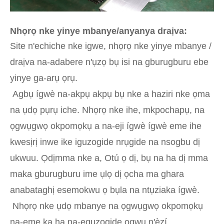
Nhọrọ nke yinye mbanye/anyanya draịva:
Site n'echiche nke igwe, nhọrọ nke yinye mbanye /
draịva na-adabere n'ụzọ bụ isi na gburugburu ebe
yinye ga-arụ ọrụ.
Agbụ ígwè na-akpụ akpụ bụ nke a haziri nke ọma
na ụdọ pụrụ iche. Nhọrọ nke ihe, mkpochapụ, na
ọgwụgwọ okpomọkụ a na-eji ígwè ígwè eme ihe
kwesịrị inwe ike iguzogide nrụgide na nsogbu dị
ukwuu. Ọdịmma nke a, Otú ọ dị, bụ na ha dị mma
maka gburugburu ime ụlọ dị ọcha ma ghara
anabataghị esemokwu ọ bụla na ntụziaka ígwè.
Nhọrọ nke ụdọ mbanye na ọgwụgwọ okpomọkụ
na-eme ka ha na-eguzogide ọgwụ n'èzí,