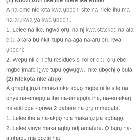
(
1) Ndozi izizi nke ihe nfefe ike Roller
A na-eme nlekọta kwa ụbọchị site na nlele ihu ma
na-arụkwa ya kwa ụbọchị.
1. Lelee na ike, ngwá ọrụ, na njikwa stacked na ala
ebu akara bụ nkịtị tupu na-aga na-arụ ọrụ kwa
ụbọchị;
2, Wepụ niile n'efu residues si roller ebu ọrụ ebe
mgbe ịmafe igwe tupu ọgwụgwụ nke ụbọchị ọ bụla.
(
2) Nlekọta nke abụọ
A ghaghị ịrụzi mmezi nke abụọ mgbe niile site na
onye na-emepụta ihe na-emepụta ihe, na-emekarị
na etiti oge - ọnwa 2 dabere na ọrụ mmepụta.
1. Lelee ihe a na-akpọ rola maka ọzịza agbagọ.
2. Lelee yinye maka agbụ ndị amafere. Ọ bụrụ na-
atọhapụ ma dozie ha;