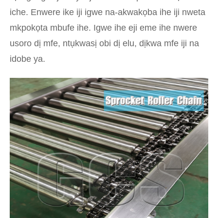
iche. Enwere ike iji igwe na-akwakọba ihe iji nweta
mkpokọta mbufe ihe. Igwe ihe eji eme ihe nwere
usoro dị mfe, ntụkwasị obi dị elu, dịkwa mfe iji na
idobe ya.