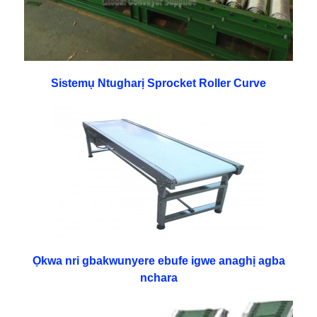
Sistemụ Ntugharị Sprocket Roller Curve
Ọkwa nri gbakwunyere ebufe igwe anaghị agba
nchara