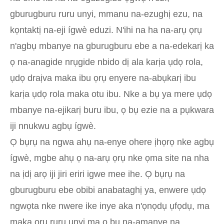
gburugburu ruru unyi, mmanu na-ezughị ezu, na
kọntaktị na-eji ígwè eduzi. N'ihi na ha na-arụ ọrụ
n'agbụ mbanye na gburugburu ebe a na-edekarị ka
ọ na-anagide nrụgide nbido dị ala karịa ụdọ rola,
ụdọ draịva maka ibu ọrụ enyere na-abụkarị ibu
karịa ụdọ rola maka otu ibu. Nke a bụ ya mere ụdọ
mbanye na-ejikarị buru ibu, ọ bụ ezie na a pụkwara
iji nnukwu agbụ ígwè.
Ọ bụrụ na ngwa ahụ na-enye ohere ịhọrọ nke agbụ
ígwè, mgbe ahụ ọ na-arụ ọrụ nke ọma site na nha
na ịdị arọ iji jiri eriri igwe mee ihe. Ọ bụrụ na
gburugburu ebe obibi anabataghị ya, enwere ụdọ
ngwọta nke nwere ike inye aka n'ọnọdụ ụfọdụ, ma
maka ọrụ ruru unyi ma ọ bụ na-amanye na