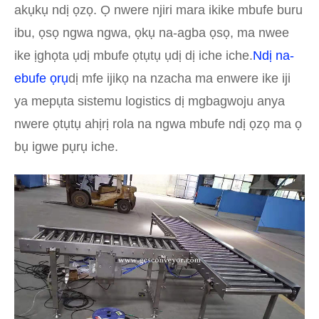
akụkụ ndị ọzọ. Ọ nwere njiri mara ikike mbufe buru
ibu, ọsọ ngwa ngwa, ọkụ na-agba ọsọ, ma nwee
ike ịghọta ụdị mbufe ọtụtụ ụdị dị iche iche.
Ndị na-
ebufe ọrụ
dị mfe ijikọ na nzacha ma enwere ike iji
ya mepụta sistemu logistics dị mgbagwoju anya
nwere ọtụtụ ahịrị rola na ngwa mbufe ndị ọzọ ma ọ
bụ igwe pụrụ iche.