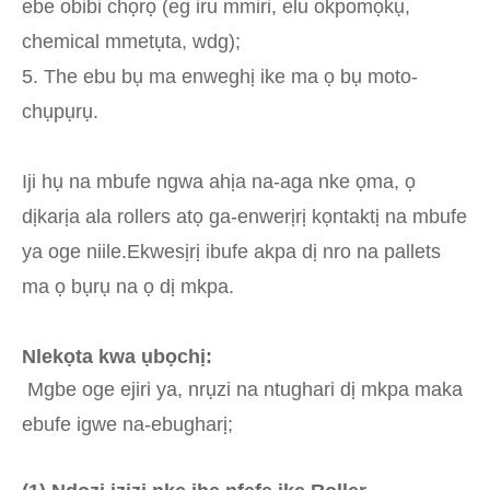
ebe obibi chọrọ (eg iru mmiri, elu okpomọkụ,
chemical mmetụta, wdg);
5. The ebu bụ ma enweghị ike ma ọ bụ moto-
chụpụrụ.
Iji hụ na mbufe ngwa ahịa na-aga nke ọma, ọ
dịkarịa ala rollers atọ ga-enwerịrị kọntaktị na mbufe
ya oge niile.
Ekwesịrị ibufe akpa dị nro na pallets
ma ọ bụrụ na ọ dị mkpa.
Nlekọta kwa ụbọchị:
Mgbe oge ejiri ya, nrụzi na ntughari dị mkpa maka
ebufe igwe na-ebugharị;