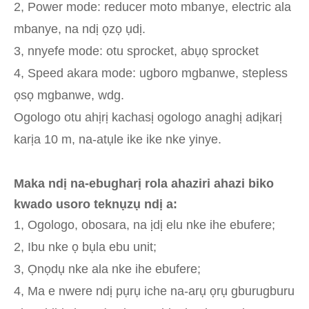
2, Power mode: reducer moto mbanye, electric ala
mbanye, na ndị ọzọ ụdị.
3, nnyefe mode: otu sprocket, abụọ sprocket
4, Speed ​​akara mode: ugboro mgbanwe, stepless
ọsọ mgbanwe, wdg.
Ogologo otu ahịrị kachasị ogologo anaghị adịkarị
karịa 10 m, na-atụle ike ike nke yinye.
Maka ndị na-ebugharị rola ahaziri ahazi biko
kwado usoro teknụzụ ndị a:
1, Ogologo, obosara, na ịdị elu nke ihe ebufere;
2, Ibu nke ọ bụla ebu unit;
3, Ọnọdụ nke ala nke ihe ebufere;
4, Ma e nwere ndị pụrụ iche na-arụ ọrụ gburugburu