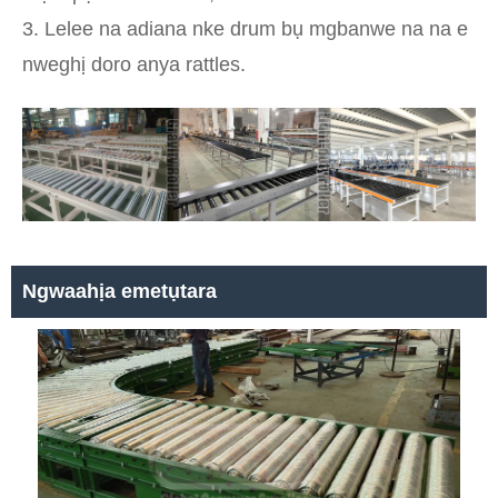
3. Lelee na adiana nke drum bụ mgbanwe na na e
nweghị doro anya rattles.
Ngwaahịa emetụtara