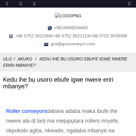
+8618948254481
+86 0752 2621068/+86 0752 2621123/+86 0752 3539308
gcs@gcsconveyor.com
ỤLỌ
AKỤKỌ
KEDU IHE BỤ USORO EBUFE IGWE NWERE
ERIRI MBANYE?
Kedu ihe bụ usoro ebufe igwe nwere eriri
mbanye?
Roller conveyors
dabara adaba maka ibufe ihe
nwere ala dị larịị ma mejupụtara rollers nnyefe,
okpokolo agba, nkwado, ngalaba mbanye na