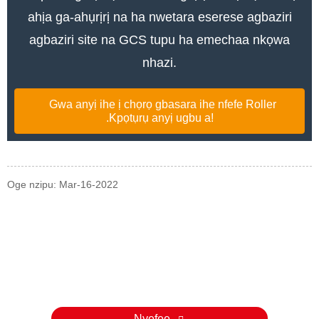
ahịa ga-ahụrịrị na ha nwetara eserese agbaziri
agbaziri site na GCS tupu ha emechaa nkọwa
nhazi.
Gwa anyị ihe ị chọrọ gbasara ihe nfefe Roller
.Kpọtụrụ anyị ugbu a!
Oge nzipu: Mar-16-2022
Ajuju
N'ihi na ajụjụ banyere anyị ngwaahịa ma ọ bụ pricelist, biko hapụ
email gị ka anyị na anyị ga-aka n'ime 24 awa.
Nyefee