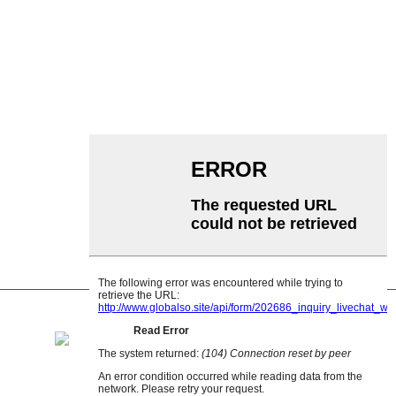
Nbugharị Roller
Aluminom Roller
Onye na-ebugharị Idler
Garland rola
Mmetụta Roller
Polyethylene Roller
Ngwakọta Roller
Flat Carrier Roller
V laghachi rola
Ihe nkwado ihe nfefe